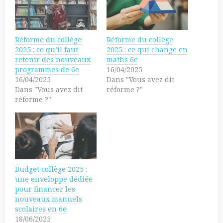
h
o
a
u
r
r
e
p
o
a
n
r
Réforme du collège
Réforme du collège
T
t
w
a
2025 : ce qu’il faut
2025 : ce qui change en
i
g
retenir des nouveaux
maths 6e
t
e
t
r
programmes de 6e
16/04/2025
e
s
16/04/2025
Dans "Vous avez dit
r
u
(
r
Dans "Vous avez dit
réforme ?"
o
F
réforme ?"
u
a
v
c
r
e
e
b
d
o
a
o
n
k
s
(
u
o
n
u
e
v
Budget collège 2025 :
n
r
o
e
une enveloppe dédiée
u
d
pour financer les
v
a
e
n
nouveaux manuels
l
s
scolaires en 6e
l
u
e
n
18/06/2025
f
e