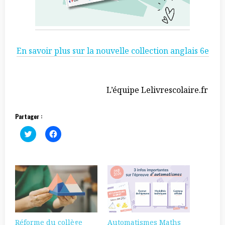
En savoir plus sur la nouvelle collection anglais 6e
L’équipe Lelivrescolaire.fr
Partager :
C
C
l
l
i
i
c
q
k
u
t
e
o
z
s
p
h
o
a
u
r
r
e
p
o
a
n
r
Réforme du collège
Automatismes Maths
T
t