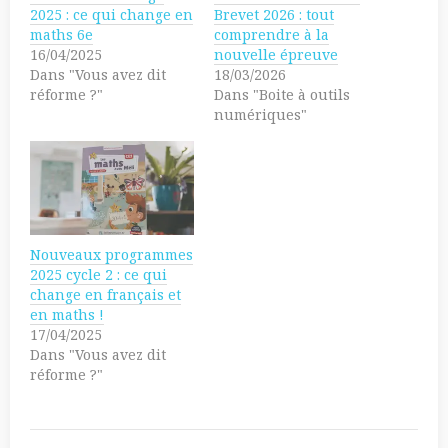
w
a
2025 : ce qui change en
Brevet 2026 : tout
i
g
maths 6e
comprendre à la
t
e
t
r
16/04/2025
nouvelle épreuve
e
s
Dans "Vous avez dit
18/03/2026
r
u
(
r
réforme ?"
Dans "Boite à outils
o
F
numériques"
u
a
v
c
r
e
e
b
d
o
a
o
n
k
s
(
u
o
n
u
e
v
Nouveaux programmes
n
r
o
e
2025 cycle 2 : ce qui
u
d
change en français et
v
a
e
n
en maths !
l
s
17/04/2025
l
u
e
n
Dans "Vous avez dit
f
e
réforme ?"
e
n
n
o
ê
u
t
v
r
e
e
l