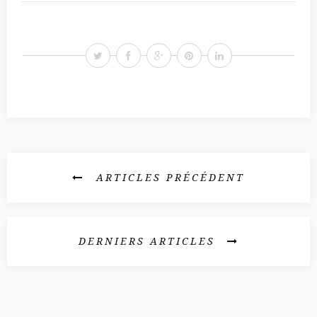
)
l
e
f
e
n
ê
t
r
e
)
ARTICLES PRÉCÉDENT
DERNIERS ARTICLES