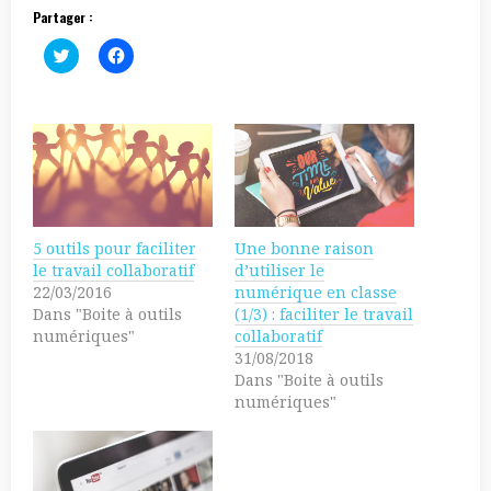
Partager :
C
C
l
l
i
i
c
q
k
u
t
e
o
z
s
p
h
o
a
u
r
r
e
p
o
a
n
r
5 outils pour faciliter
Une bonne raison
T
t
w
a
le travail collaboratif
d’utiliser le
i
g
22/03/2016
numérique en classe
t
e
t
r
Dans "Boite à outils
(1/3) : faciliter le travail
e
s
numériques"
collaboratif
r
u
(
r
31/08/2018
o
F
Dans "Boite à outils
u
a
v
c
numériques"
r
e
e
b
d
o
a
o
n
k
s
(