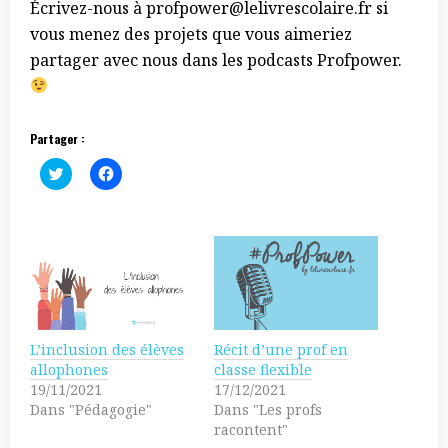
Écrivez-nous à profpower@lelivrescolaire.fr si
vous menez des projets que vous aimeriez
partager avec nous dans les podcasts Profpower.
Partager :
C
C
l
l
i
i
c
q
k
u
t
e
o
z
s
p
h
o
a
u
r
r
e
p
o
a
n
r
L’inclusion des élèves
Récit d’une prof en
T
t
w
a
allophones
classe flexible
i
g
19/11/2021
17/12/2021
t
e
t
r
Dans "Pédagogie"
Dans "Les profs
e
s
racontent"
r
u
(
r