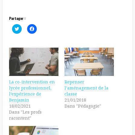
Partager :
C
C
l
l
i
i
c
q
k
u
t
e
o
z
s
p
h
o
a
u
r
r
e
p
o
a
n
r
La co-intervention en
Repenser
T
t
w
a
lycée professionnel,
l’aménagement de la
i
g
l’expérience de
classe
t
e
t
r
Benjamin
21/01/2018
e
s
18/02/2021
Dans "Pédagogie"
r
u
(
r
Dans "Les profs
o
F
racontent"
u
a
v
c
r
e
e
b
d
o