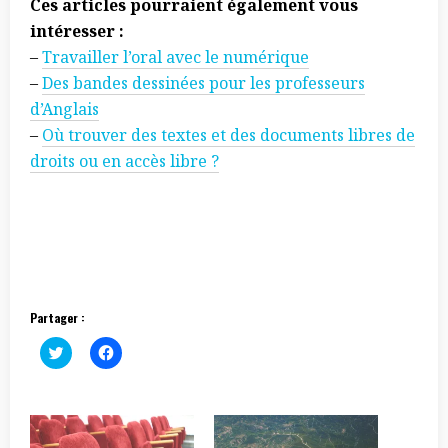
Ces articles pourraient également vous
intéresser :
–
Travailler l’oral avec le numérique
–
Des bandes dessinées pour les professeurs
d’Anglais
–
Où trouver des textes et des documents libres de
droits ou en accès libre ?
Partager :
C
C
l
l
i
i
c
q
k
u
t
e
o
z
s
p