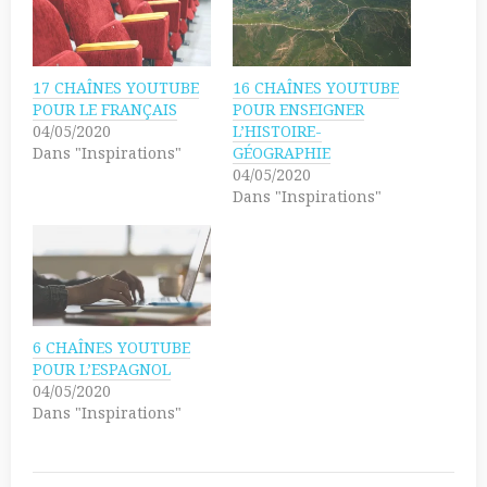
h
o
a
u
r
r
e
p
o
a
n
r
17 CHAÎNES YOUTUBE
16 CHAÎNES YOUTUBE
T
t
w
a
POUR LE FRANÇAIS
POUR ENSEIGNER
i
g
04/05/2020
L’HISTOIRE-
t
e
t
r
Dans "Inspirations"
GÉOGRAPHIE
e
s
04/05/2020
r
u
(
r
Dans "Inspirations"
o
F
u
a
v
c
r
e
e
b
d
o
a
o
n
k
s
(
u
o
n
u
6 CHAÎNES YOUTUBE
e
v
POUR L’ESPAGNOL
n
r
o
e
04/05/2020
u
d
Dans "Inspirations"
v
a
e
n
l
s
l
u
e
n
f
e