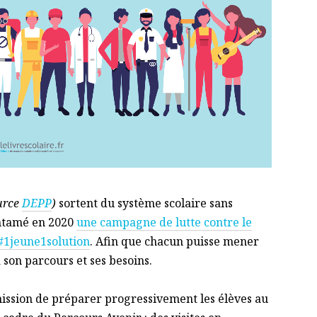
urce
DEPP
)
sortent du système scolaire sans
entamé en 2020
une campagne de lutte contre le
#1jeune1solution
. Afin que chacun puisse mener
 son parcours et ses besoins.
ission de préparer progressivement les élèves au