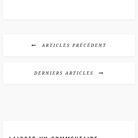
ê
t
r
e
)
ARTICLES PRÉCÉDENT
DERNIERS ARTICLES