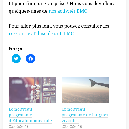
Et pour finir, une surprise ! Nous vous dévoilons
quelques-unes de
nos activités EMC
!
Pour aller plus loin, vous pouvez consulter les
ressources Eduscol sur L’EMC
.
Partager :
C
C
l
l
i
i
c
q
k
u
t
e
o
z
s
p
h
o
a
u
r
r
e
p
o
a
n
r
Le nouveau
Le nouveau
T
t
w
a
programme
programme de langues
i
g
d’Éducation musicale
vivantes
t
e
t
r
25/03/2016
22/02/2016
e
s