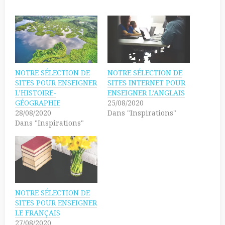
c
q
k
u
t
e
o
z
s
p
h
o
a
u
r
r
e
p
o
a
n
r
NOTRE SÉLECTION DE
NOTRE SÉLECTION DE
T
t
w
a
SITES POUR ENSEIGNER
SITES INTERNET POUR
i
g
L’HISTOIRE-
ENSEIGNER L’ANGLAIS
t
e
t
r
GÉOGRAPHIE
25/08/2020
e
s
28/08/2020
Dans "Inspirations"
r
u
(
r
Dans "Inspirations"
o
F
u
a
v
c
r
e
e
b
d
o
a
o
n
k
s
(
u
o
n
u
NOTRE SÉLECTION DE
e
v
SITES POUR ENSEIGNER
n
r
o
e
LE FRANÇAIS
u
d
27/08/2020
v
a