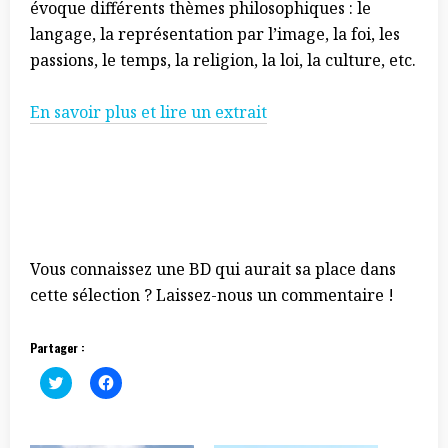
évoque différents thèmes philosophiques : le
langage, la représentation par l’image, la foi, les
passions, le temps, la religion, la loi, la culture, etc.
En savoir plus et lire un extrait
Vous connaissez une BD qui aurait sa place dans
cette sélection ? Laissez-nous un commentaire !
Partager :
C
C
l
l
i
i
c
q
k
u
t
e