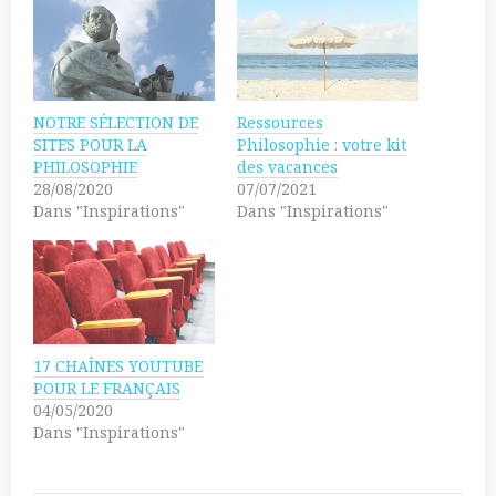
o
z
s
p
h
o
a
u
r
r
e
p
o
a
n
r
NOTRE SÉLECTION DE
Ressources
T
t
w
a
SITES POUR LA
Philosophie : votre kit
i
g
PHILOSOPHIE
des vacances
t
e
t
r
28/08/2020
07/07/2021
e
s
Dans "Inspirations"
Dans "Inspirations"
r
u
(
r
o
F
u
a
v
c
r
e
e
b
d
o
a
o
n
k
s
(
17 CHAÎNES YOUTUBE
u
o
n
u
POUR LE FRANÇAIS
e
v
04/05/2020
n
r
o
e
Dans "Inspirations"
u
d
v
a
e
n
l
s