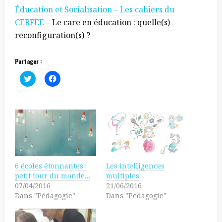
Éducation et Socialisation – Les cahiers du
CERFEE
– Le care en éducation : quelle(s)
reconfiguration(s) ?
Partager :
C
C
l
l
i
i
c
q
k
u
t
e
o
z
s
p
h
o
a
u
r
r
e
p
o
a
n
r
6 écoles étonnantes :
Les intelligences
T
t
w
a
petit tour du monde…
multiples
i
g
07/04/2016
21/06/2016
t
e
t
r
Dans "Pédagogie"
Dans "Pédagogie"
e
s
r
u
(
r
o
F