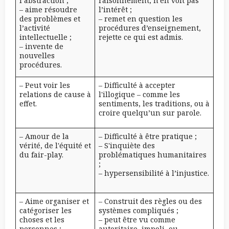
l’abstraction ;
raisonnement, n’en voit pas
– aime résoudre
l’intérêt ;
des problèmes et
– remet en question les
l’activité
procédures d’enseignement,
intellectuelle ;
rejette ce qui est admis.
– invente de
nouvelles
procédures.
– Peut voir les
– Difficulté à accepter
relations de cause à
l'illogique – comme les
effet.
sentiments, les traditions, ou à
croire quelqu’un sur parole.
– Amour de la
– Difficulté à être pratique ;
vérité, de l'équité et
– S'inquiète des
du fair-play.
problématiques humanitaires
;
– hypersensibilité à l’injustice.
– Aime organiser et
– Construit des règles ou des
catégoriser les
systèmes compliqués ;
choses et les
– peut être vu comme
personnes ;
autoritaire, impoli, ou