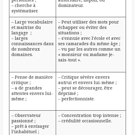
– cherche à
dominateur.
systématiser.
– Large vocabulaire
– Peut utiliser des mots pour
et maitrise du
échapper ou éviter des
langage ;
situations ;
– larges
– s'ennuie avec l'école et avec
connaissances dans
ses camarades du même âge ;
de nombreux
– vu par les autres comme un
domaines.
« monsieur ou madame je-
sais-tout ».
– Pense de manière
– Critique sévère envers
critique ;
autrui et envers lui-même ;
– a de grandes
– peut se décourager, être
attentes envers lui-
déprimé ;
même ;
– perfectionniste.
– Observateur
– Concentration trop intense ;
passionné ;
– crédulité occasionnelle.
– prêt à envisager
l’inhabituel ;